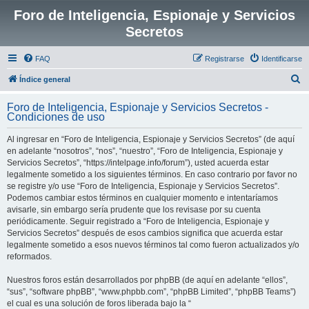
Foro de Inteligencia, Espionaje y Servicios
Secretos
FAQ
Registrarse
Identificarse
B
Índice general
u
Foro de Inteligencia, Espionaje y Servicios Secretos -
s
Condiciones de uso
c
Al ingresar en “Foro de Inteligencia, Espionaje y Servicios Secretos” (de aquí
a
en adelante “nosotros”, “nos”, “nuestro”, “Foro de Inteligencia, Espionaje y
r
Servicios Secretos”, “https://intelpage.info/forum”), usted acuerda estar
legalmente sometido a los siguientes términos. En caso contrario por favor no
se registre y/o use “Foro de Inteligencia, Espionaje y Servicios Secretos”.
Podemos cambiar estos términos en cualquier momento e intentaríamos
avisarle, sin embargo sería prudente que los revisase por su cuenta
periódicamente. Seguir registrado a “Foro de Inteligencia, Espionaje y
Servicios Secretos” después de esos cambios significa que acuerda estar
legalmente sometido a esos nuevos términos tal como fueron actualizados y/o
reformados.
Nuestros foros están desarrollados por phpBB (de aquí en adelante “ellos”,
“sus”, “software phpBB”, “www.phpbb.com”, “phpBB Limited”, “phpBB Teams”)
el cual es una solución de foros liberada bajo la “