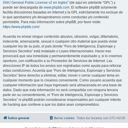
GNU General Public License v2 en Ingles
” (de aquí en adelante “GPL”) y
puede ser descargada de
www.phpbb.com
. El software phpBB solamente
facilita discusiones basadas en Internet y la GPL estrictamente los excluye de
lo que aprobamos y/o desaprobamos como conductas y/o contenido
permisible. Para más información sobre phpBB, por favor visite:
https://www.phpbb.com/
.
Acuerda no enviar ningun contenido abusivo, obsceno, vulgar, difamatorio,
indecente, amenazante, sexual o cualquier otro material que pueda violar
cualquier ley de su país, el país donde “Foro de Inteligencia, Espionaje y
Servicios Secretos” está instalado o Leyes Internacionales. Hacer eso
provocará que sea inmediata y permanentemente expulsado y, si lo creemos
oportuno, con notificación a su Proveedor de Servicios de Internet. Las
direcciones IP de todos los envíos son registradas como ayuda para reforzar
estas condiciones. Acuerda que “Foro de Inteligencia, Espionaje y Servicios
Secretos” tiene derecho a eliminar, editar, mover o cerrar cualquier tema en
cualquier momento que lo creamos conveniente. Como usuario acuerda que
cualquier información que haya ingresado será almacenada en una base de
datos. Dado que esta información no será compartida con ninguna tercera
parte sin su consentimiento, ni “Foro de Inteligencia, Espionaje y Servicios
Secretos” ni phpBB podrán considerarse responsables por cualquier intento
de hacking que conlleve a que los datos sean comprometidos.
Índice general
Borrar cookies
Todos los horarios son
UTC+02:00