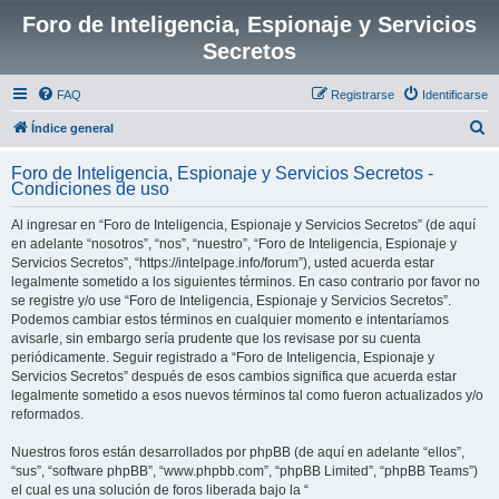
Foro de Inteligencia, Espionaje y Servicios
Secretos
FAQ
Registrarse
Identificarse
B
Índice general
u
Foro de Inteligencia, Espionaje y Servicios Secretos -
s
Condiciones de uso
c
Al ingresar en “Foro de Inteligencia, Espionaje y Servicios Secretos” (de aquí
a
en adelante “nosotros”, “nos”, “nuestro”, “Foro de Inteligencia, Espionaje y
r
Servicios Secretos”, “https://intelpage.info/forum”), usted acuerda estar
legalmente sometido a los siguientes términos. En caso contrario por favor no
se registre y/o use “Foro de Inteligencia, Espionaje y Servicios Secretos”.
Podemos cambiar estos términos en cualquier momento e intentaríamos
avisarle, sin embargo sería prudente que los revisase por su cuenta
periódicamente. Seguir registrado a “Foro de Inteligencia, Espionaje y
Servicios Secretos” después de esos cambios significa que acuerda estar
legalmente sometido a esos nuevos términos tal como fueron actualizados y/o
reformados.
Nuestros foros están desarrollados por phpBB (de aquí en adelante “ellos”,
“sus”, “software phpBB”, “www.phpbb.com”, “phpBB Limited”, “phpBB Teams”)
el cual es una solución de foros liberada bajo la “