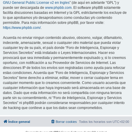
GNU General Public License v2 en Ingles
” (de aquí en adelante “GPL”) y
puede ser descargada de
www.phpbb.com
. El software phpBB solamente
facilita discusiones basadas en Internet y la GPL estrictamente los excluye de
lo que aprobamos y/o desaprobamos como conductas y/o contenido
permisible. Para más información sobre phpBB, por favor visite:
https://www.phpbb.com/
.
Acuerda no enviar ningun contenido abusivo, obsceno, vulgar, difamatorio,
indecente, amenazante, sexual o cualquier otro material que pueda violar
cualquier ley de su país, el país donde “Foro de Inteligencia, Espionaje y
Servicios Secretos” está instalado o Leyes Internacionales. Hacer eso
provocará que sea inmediata y permanentemente expulsado y, si lo creemos
oportuno, con notificación a su Proveedor de Servicios de Internet. Las
direcciones IP de todos los envíos son registradas como ayuda para reforzar
estas condiciones. Acuerda que “Foro de Inteligencia, Espionaje y Servicios
Secretos” tiene derecho a eliminar, editar, mover o cerrar cualquier tema en
cualquier momento que lo creamos conveniente. Como usuario acuerda que
cualquier información que haya ingresado será almacenada en una base de
datos. Dado que esta información no será compartida con ninguna tercera
parte sin su consentimiento, ni “Foro de Inteligencia, Espionaje y Servicios
Secretos” ni phpBB podrán considerarse responsables por cualquier intento
de hacking que conlleve a que los datos sean comprometidos.
Índice general
Borrar cookies
Todos los horarios son
UTC+02:00