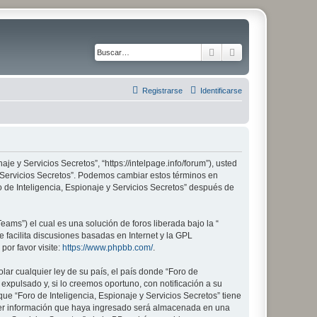
Buscar
Búsqueda avanza
Registrarse
Identificarse
aje y Servicios Secretos”, “https://intelpage.info/forum”), usted
 y Servicios Secretos”. Podemos cambiar estos términos en
 de Inteligencia, Espionaje y Servicios Secretos” después de
ams”) el cual es una solución de foros liberada bajo la “
 facilita discusiones basadas en Internet y la GPL
or favor visite:
https://www.phpbb.com/
.
lar cualquier ley de su país, el país donde “Foro de
xpulsado y, si lo creemos oportuno, con notificación a su
ue “Foro de Inteligencia, Espionaje y Servicios Secretos” tiene
ier información que haya ingresado será almacenada en una