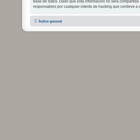
base de datos. Dado que esta información no será compartida c
responsables por cualquier intento de hacking que conlleve a
Índice general