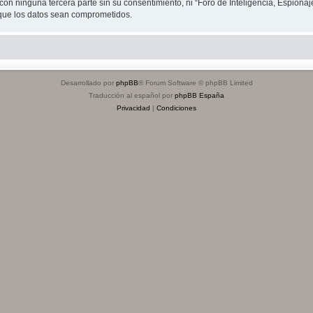
on ninguna tercera parte sin su consentimiento, ni “Foro de Inteligencia, Espiona
 que los datos sean comprometidos.
Desarrollado por
phpBB
® Forum Software © phpBB Limited
Traducción al español por
phpBB España
Privacidad
|
Condiciones