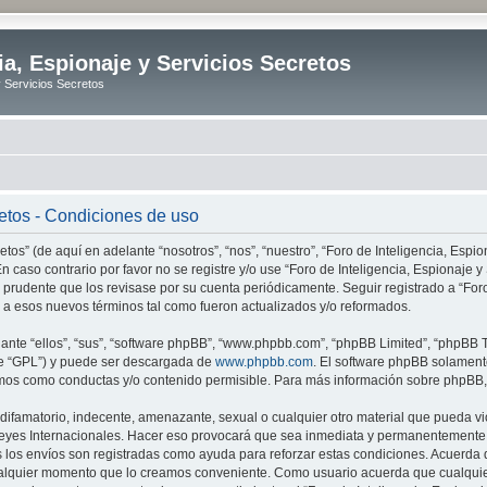
ia, Espionaje y Servicios Secretos
y Servicios Secretos
retos - Condiciones de uso
tos” (de aquí en adelante “nosotros”, “nos”, “nuestro”, “Foro de Inteligencia, Espion
n caso contrario por favor no se registre y/o use “Foro de Inteligencia, Espionaje
 prudente que los revisase por su cuenta periódicamente. Seguir registrado a “Foro
 a esos nuevos términos tal como fueron actualizados y/o reformados.
nte “ellos”, “sus”, “software phpBB”, “www.phpbb.com”, “phpBB Limited”, “phpBB Te
te “GPL”) y puede ser descargada de
www.phpbb.com
. El software phpBB solamente
os como conductas y/o contenido permisible. Para más información sobre phpBB, p
ifamatorio, indecente, amenazante, sexual o cualquier otro material que pueda vio
o Leyes Internacionales. Hacer eso provocará que sea inmediata y permanentemente e
s los envíos son registradas como ayuda para reforzar estas condiciones. Acuerda q
n cualquier momento que lo creamos conveniente. Como usuario acuerda que cualqu