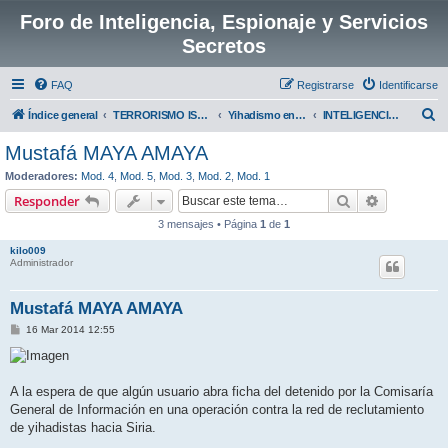
Foro de Inteligencia, Espionaje y Servicios
Secretos
FAQ
Registrarse
Identificarse
B
Índice general
TERRORISMO ISLAMICO O YIHADISTA
Yihadismo en España
INTELIGENCIA BÁSICA SOBRE YIHADISTAS
u
Mustafá MAYA AMAYA
s
Moderadores:
Mod. 4
,
Mod. 5
,
Mod. 3
,
Mod. 2
,
Mod. 1
c
Buscar
Búsqueda 
Responder
a
3 mensajes • Página
1
de
1
r
kilo009
Administrador
Mustafá MAYA AMAYA
M
16 Mar 2014 12:55
e
n
s
a
j
A la espera de que algún usuario abra ficha del detenido por la Comisaría
e
General de Información en una operación contra la red de reclutamiento
de yihadistas hacia Siria.