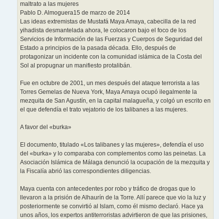
maltrato a las mujeres
Pablo D. Almoguera15 de marzo de 2014
Las ideas extremistas de Mustafá Maya Amaya, cabecilla de la red
yihadista desmantelada ahora, le colocaron bajo el foco de los
Servicios de Información de las Fuerzas y Cuerpos de Seguridad del
Estado a principios de la pasada década. Ello, después de
protagonizar un incidente con la comunidad islámica de la Costa del
Sol al propugnar un manifiesto protalibán.
Fue en octubre de 2001, un mes después del ataque terrorista a las
Torres Gemelas de Nueva York, Maya Amaya ocupó ilegalmente la
mezquita de San Agustín, en la capital malagueña, y colgó un escrito en
el que defendía el trato vejatorio de los talibanes a las mujeres.
A favor del «burka»
El documento, titulado «Los talibanes y las mujeres», defendía el uso
del «burka» y lo comparaba con complementos como las peinetas. La
Asociación Islámica de Málaga denunció la ocupación de la mezquita y
la Fiscalía abrió las correspondientes diligencias.
Maya cuenta con antecedentes por robo y tráfico de drogas que lo
llevaron a la prisión de Alhaurín de la Torre. Allí parece que vio la luz y
posteriormente se convirtió al Islam, como él mismo declaró. Hace ya
unos años, los expertos antiterroristas advirtieron de que las prisiones,