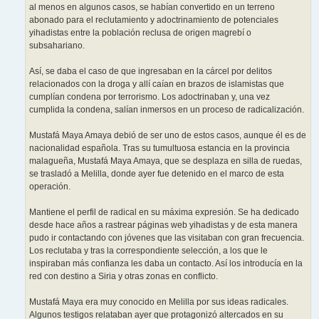
al menos en algunos casos, se habían convertido en un terreno
abonado para el reclutamiento y adoctrinamiento de potenciales
yihadistas entre la población reclusa de origen magrebí o
subsahariano.
Así, se daba el caso de que ingresaban en la cárcel por delitos
relacionados con la droga y allí caían en brazos de islamistas que
cumplían condena por terrorismo. Los adoctrinaban y, una vez
cumplida la condena, salían inmersos en un proceso de radicalización.
Mustafá Maya Amaya debió de ser uno de estos casos, aunque él es de
nacionalidad española. Tras su tumultuosa estancia en la provincia
malagueña, Mustafá Maya Amaya, que se desplaza en silla de ruedas,
se trasladó a Melilla, donde ayer fue detenido en el marco de esta
operación.
Mantiene el perfil de radical en su máxima expresión. Se ha dedicado
desde hace años a rastrear páginas web yihadistas y de esta manera
pudo ir contactando con jóvenes que las visitaban con gran frecuencia.
Los reclutaba y tras la correspondiente selección, a los que le
inspiraban más confianza les daba un contacto. Así los introducía en la
red con destino a Siria y otras zonas en conflicto.
Mustafá Maya era muy conocido en Melilla por sus ideas radicales.
Algunos testigos relataban ayer que protagonizó altercados en su