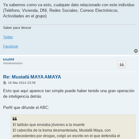
Ya sabemos como va esto, cualquier dato relacionado con este individuo
(Teléfono, Vivienda, DNI, Redes Sociales, Correos Electrónicos,
Actividades en el grupo)
Saber para Vencer
Twitter
Facebook
kilo009
Administrador
Re: Mustafá MAYA AMAYA
M
16 Mar 2014 23:56
e
n
Esto que aquí aparece tan simple puede haber tenido una gran operación
s
de inteligencia detrás.
a
j
e
Perfil que difunde el ABC:
El talibán que enviaba jóvenes a la muerte
El cabecilla de la trama desmantelada, Mustafá Maya, con
antecedentes por drogas, colgó un escrito en el que defendía el