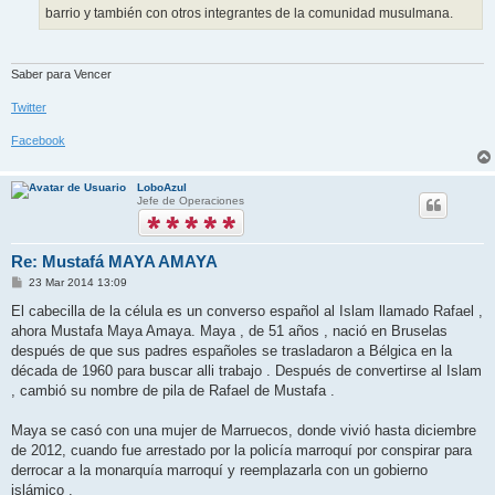
barrio y también con otros integrantes de la comunidad musulmana.
Saber para Vencer
Twitter
Facebook
LoboAzul
Jefe de Operaciones
Re: Mustafá MAYA AMAYA
M
23 Mar 2014 13:09
e
n
El cabecilla de la célula es un converso español al Islam llamado Rafael ,
s
ahora Mustafa Maya Amaya. Maya , de 51 años , nació en Bruselas
a
j
después de que sus padres españoles se trasladaron a Bélgica en la
e
década de 1960 para buscar alli trabajo . Después de convertirse al Islam
, cambió su nombre de pila de Rafael de Mustafa .
Maya se casó con una mujer de Marruecos, donde vivió hasta diciembre
de 2012, cuando fue arrestado por la policía marroquí por conspirar para
derrocar a la monarquía marroquí y reemplazarla con un gobierno
islámico .