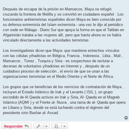
Después de escapar de la prisión en Marruecos, Maya se refugió
cruzando la frontera de Melilla y se convirtió en ciudadano español . Los
funcionarios antiterroristas españoles dicen Maya es bien conocido por
su defensa extremista del Islam extremista - una vez le dijo al periódico
con sede en Málaga - Diario Sur que apoya la forma en que el Talibán en
Afganistán trataba a las mujeres allí, pero que hasta ahora no se había
vinculado directamente a las actividades terroristas .
Los investigadores dicen que Maya- que mantiene estrechos vínculos
con las células yihadistas en Bélgica, Francia , Indonesia , Libia , Malí ,
Marruecos , Túnez , Turquía y Siria - es sospechoso de reclutar a
decenas de voluntarios yihadistas en Internet y , después de un
cuidadoso proceso de selección , el envío de que se unan a las
organizaciones terroristas en el Medio Oriente y el Norte de África.
Los grupos que se benefician de los servicios de contratación de Maya ,
incluyen el Estado Islámico de Irak y el Levante ( ISIL ), un grupo
escindido de Al Qaeda activos en Irak y Siria, Al- Qaeda en el Magreb
Islámico (AQMI ) y el Frente al- Nusra , una rama de al- Qaeda que opera
en Líbano y Siria, donde se está luchando contra el régimen del
presidente sirio Bashar al- Assad.
Responder